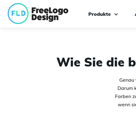
Produkte
Logo-Hersteller
Individuelles Logodes
Wie Sie die 
Marken-Toolkit
Genau w
Darum k
Farben z
wenn si