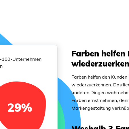
Farben helfen
op-100-Unternehmen
wiederzuerke
en
Farben helfen den Kunden i
wiederzuerkennen. Das lie
anderen Dingen wahrnehmen
Farben ernst nehmen, denn
29
%
Markengestaltung verknüpf
Weshalb 3 Far