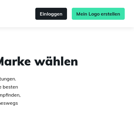
Einloggen
Mein Logo erstellen
 Marke wählen
utungen.
e besten
mpfinden,
ineswegs