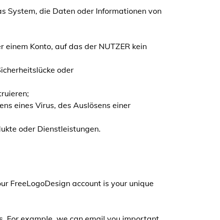
das System, die Daten oder Informationen von
er einem Konto, auf das der NUTZER kein
icherheitslücke oder
ruieren;
ns eines Virus, des Auslösens einer
ukte oder Dienstleistungen.
Your FreeLogoDesign account is your unique
ngs. For example, we can email you important