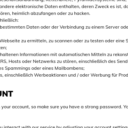
 andere elektronische Daten enthalten, deren Zweck es ist, 
ören, heimlich abzufangen oder zu hacken.
ließlich:
R bestimmten Daten oder der Verbindung zu einem Server od
Webseite zu ermitteln, zu scannen oder zu testen oder eine S
en;
thaltenen Informationen mit automatischen Mitteln zu rekonst
S, Hosts oder Netzwerks zu stören, einschließlich des Sende
ines Spammings oder eines Mailbombens;
, einschließlich Werbeaktionen und / oder Werbung für Prod
UNT
 in your account, so make sure you have a strong password. 
you interact with our service by adjusting your account setti