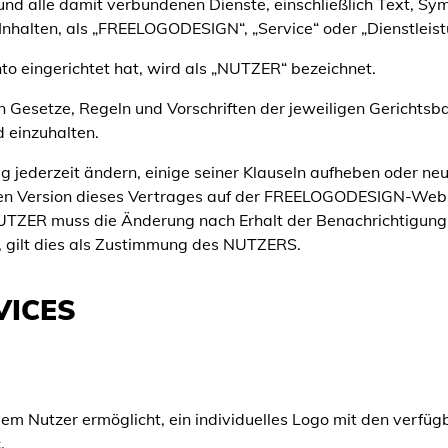
lle damit verbundenen Dienste, einschließlich Text, Symbo
Inhalten, als „FREELOGODESIGN“, „Service“ oder „Dienstleist
nto eingerichtet hat, wird als „NUTZER“ bezeichnet.
en Gesetze, Regeln und Vorschriften der jeweiligen Gerichts
 einzuhalten.
ederzeit ändern, einige seiner Klauseln aufheben oder ne
en Version dieses Vertrages auf der FREELOGODESIGN-Websit
ER muss die Änderung nach Erhalt der Benachrichtigung 
, gilt dies als Zustimmung des NUTZERS.
VICES
dem Nutzer ermöglicht, ein individuelles Logo mit den verfüg
.