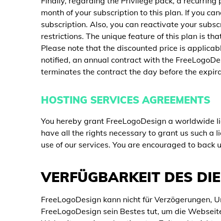
Finally, regarding the Privilege pack, a recurri
month of your subscription to this plan. If you ca
subscription. Also, you can reactivate your subs
restrictions. The unique feature of this plan is 
Please note that the discounted price is applicable
notified, an annual contract with the FreeLogoD
terminates the contract the day before the expira
HOSTING SERVICES AGREEMENTS
You hereby grant FreeLogoDesign a worldwide lic
have all the rights necessary to grant us such a l
use of our services. You are encouraged to back u
VERFÜGBARKEIT DES DI
FreeLogoDesign kann nicht für Verzögerungen, U
FreeLogoDesign sein Bestes tut, um die Webseit