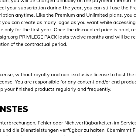
ng plan, you will be charged annually on the payment method 
ncel your subscription during the year, you can still use the F
cription anytime. Like the Premium and Unlimited plans, you 
that you can create as many logos as you want while accessing
 only for the first year. Once the discounted price is paid, re
esign.org PRIVILEGE PACK lasts twelve months and will be re
tion of the contractual period.
ense, without royalty and non-exclusive license to host the
icense. You are responsible for any content and/or end product
p your finished products regularly and frequently.
ENSTES
nterbrechungen, Fehler oder Nichtverfügbarkeiten im Servi
e und die Dienstleistungen verfügbar zu halten, übernimmt 