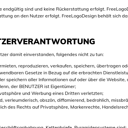
e endgültig sind und keine Rückerstattung erfolgt. FreeLogoD
attung an den Nutzer erfolgt. FreeLogoDesign behält sich das
UTZERVERANTWORTUNG
tzer damit einverstanden, folgendes nicht zu tun:
vermieten, reproduzieren, verkaufen, speichern, übertragen o
endbaren Gesetze in Bezug auf die erbrachten Dienstleistu
er speichern aller Informationen auf oder über die Website, 
 denn, der BENUTZER ist Eigentümer;
vatsphäre und Werbung eines Dritten verletzten;
nd, verleumderisch, obszön, diffamierend, bedrohlich, missbrä
eßlich des Rechts auf Privatsphäre, Markenrechte, Handelsrec
Geschäftsanbahnung, Kettenbriefe, Pyramidensysteme sind;