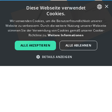
×
Diese Webseite verwendet
Cookies.
ENGLISH
Wir verwenden Cookies, um die Benutzerfreundlichkeit unserer
Website zu verbessern. Durch die weitere Nutzung unserer Webseite
FRENCH
stimmen Sie der Verwendung von Cookies gemäß unserer Cookie-
Richtlinie zu.
Weitere Informationen
DUTCH
ALLE AKZEPTIEREN
ALLE ABLEHNEN
PORTUGUESE
DETAILS ANZEIGEN
SPANISH
ITALIAN
Lassen Sie sich von klarinette -
GERMAN
Logos inspirieren