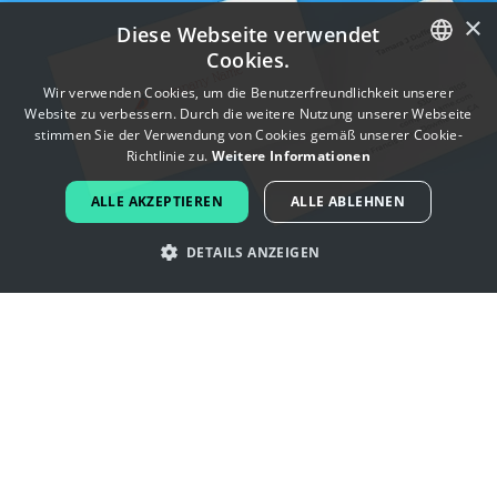
×
Diese Webseite verwendet
Cookies.
ENGLISH
Wir verwenden Cookies, um die Benutzerfreundlichkeit unserer
Website zu verbessern. Durch die weitere Nutzung unserer Webseite
FRENCH
stimmen Sie der Verwendung von Cookies gemäß unserer Cookie-
Richtlinie zu.
Weitere Informationen
DUTCH
ALLE AKZEPTIEREN
ALLE ABLEHNEN
PORTUGUESE
DETAILS ANZEIGEN
SPANISH
ITALIAN
Lassen Sie sich von kardinal -Logos
GERMAN
inspirieren