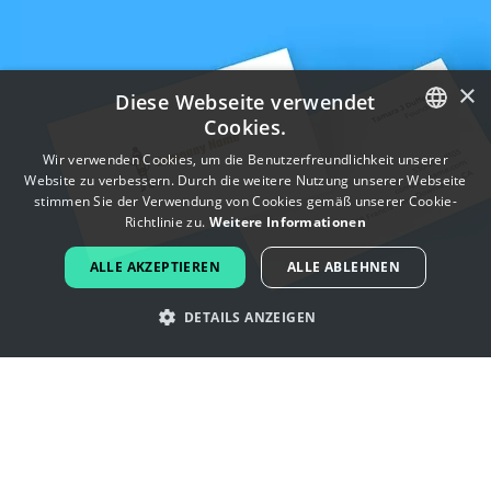
×
Diese Webseite verwendet
Cookies.
ENGLISH
Wir verwenden Cookies, um die Benutzerfreundlichkeit unserer
Website zu verbessern. Durch die weitere Nutzung unserer Webseite
FRENCH
stimmen Sie der Verwendung von Cookies gemäß unserer Cookie-
Richtlinie zu.
Weitere Informationen
DUTCH
ALLE AKZEPTIEREN
ALLE ABLEHNEN
PORTUGUESE
DETAILS ANZEIGEN
SPANISH
ITALIAN
Lassen Sie sich von zoologe -Logos
GERMAN
inspirieren