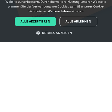
Website zu verbessern. Durch die weitere Nutzung unserer Webseite
FRENCH
stimmen Sie der Verwendung von Cookies gemäß unserer Cookie-
Richtlinie zu.
Weitere Informationen
DUTCH
ALLE AKZEPTIEREN
ALLE ABLEHNEN
PORTUGUESE
DETAILS ANZEIGEN
SPANISH
ITALIAN
Lassen Sie sich von post -Logos
GERMAN
inspirieren