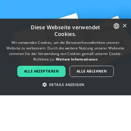
×
Diese Webseite verwendet
Cookies.
ENGLISH
Wir verwenden Cookies, um die Benutzerfreundlichkeit unserer
Website zu verbessern. Durch die weitere Nutzung unserer Webseite
FRENCH
stimmen Sie der Verwendung von Cookies gemäß unserer Cookie-
Richtlinie zu.
Weitere Informationen
DUTCH
ALLE AKZEPTIEREN
ALLE ABLEHNEN
PORTUGUESE
DETAILS ANZEIGEN
SPANISH
ITALIAN
Lassen Sie sich von excalibur -Logos
GERMAN
inspirieren