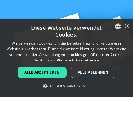
×
Diese Webseite verwendet
Cookies.
ENGLISH
Wir verwenden Cookies, um die Benutzerfreundlichkeit unserer
Website zu verbessern. Durch die weitere Nutzung unserer Webseite
FRENCH
stimmen Sie der Verwendung von Cookies gemäß unserer Cookie-
Richtlinie zu.
Weitere Informationen
DUTCH
ALLE AKZEPTIEREN
ALLE ABLEHNEN
PORTUGUESE
DETAILS ANZEIGEN
SPANISH
ITALIAN
Lassen Sie sich von ästhetik -Logos
GERMAN
inspirieren