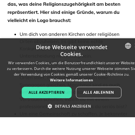
das, was deine Religionszugehörigkeit am besten
repräsentiert. Hier sind einige Gründe, warum du
vielleicht ein Logo brauchst:
Um dich von anderen Kirchen oder religiösen
Orten abzuheben. Es gibt keine echte
Diese Webseite verwendet
Konkurrenz. Trotzdem kann eine
Cookies.
Unterscheidung notwendig sein.
ENGLISH
Um glaubwürdig zu sein. Religiöse
Wir verwenden Cookies, um die Benutzerfreundlichkeit unserer Website
zu verbessern. Durch die weitere Nutzung unserer Webseite stimmen Si
Versammlungen finden nicht unbedingt an
FRENCH
der Verwendung von Cookies gemäß unserer Cookie-Richtlinie zu.
Orten statt, die Kirchen, Moscheen oder
Weitere Informationen
Synagogen gleichen. Manchmal sind es auch
DUTCH
einfache Büros. Warum also nicht etwas
ALLE AKZEPTIEREN
ALLE ABLEHNEN
PORTUGUESE
Vertrauen schaffen, indem du mit einem
professionellen Logo zeigst, dass du seriös bist?
DETAILS ANZEIGEN
SPANISH
Um eine Gemeinschaft zu schaffen. Je bekannter
ITALIAN
dein Logo ist, desto mehr Menschen werden von
deinen Zielen erfahren und sich dir anschließen,
GERMAN